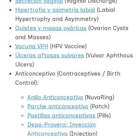
Secreción vaginal
(Vaginal Discharge)
Hipertrofia y asimetría labial
(Labial
Hypertrophy and Asymmetry)
Quistes y masas ováricas
(Ovarian Cysts
and Masses)
Vacuna VPH
(HPV Vaccine)
Úlceras aftosas vulvares
(Vulvar Aphthous
Ulcers)
Anticonceptivo (Contraceptives / Birth
Control):
Anillo Anticonceptivo
(NuvaRing)
Parche anticonceptivo
(Patch)
Pastillas anticonceptivas
(Pills)
Depo-Provera: Inyección
Anticonceptiva
(Injection)