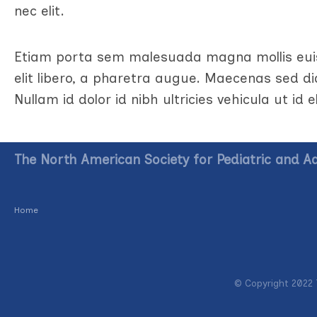
nec elit.
Etiam porta sem malesuada magna mollis euis
elit libero, a pharetra augue. Maecenas sed d
Nullam id dolor id nibh ultricies vehicula ut id el
The North American Society for Pediatric and A
Home
© Copyright 2022 T