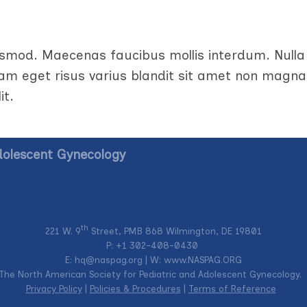
mod. Maecenas faucibus mollis interdum. Nulla 
iam eget risus varius blandit sit amet non magna
it.
dolescent Gynecology
th
221 W. 9
Street, PMB 868 Wilmington, DE 19801
P: +1
302-408-0430
E:
hq@naspag.org
| W: www.NASPAG.ORG
he North American Society for Pediatric and Adolescent Gynecology. A
Privacy Policy
|
Policies & Procedures
|
Terms of Reference