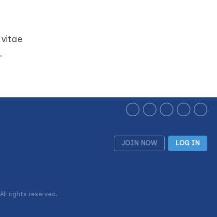
vitae
.
JOIN NOW
LOG IN
ll rights reserved.