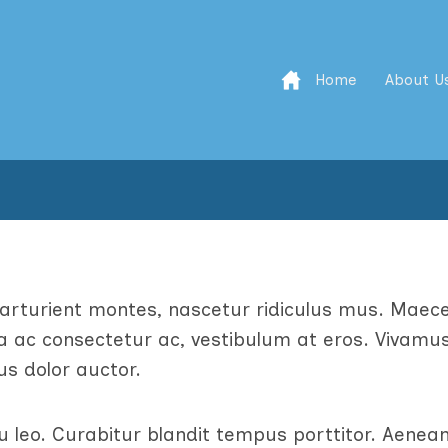
Home
About U
arturient montes, nascetur ridiculus mus. Maec
ta ac consectetur ac, vestibulum at eros. Vivamu
us dolor auctor.
eu leo. Curabitur blandit tempus porttitor. Aenea