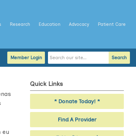
s
Research
Education
Advocacy
Patient Care
Member Login
Search
Quick Links
enas
* Donate Today! *
s
Find A Provider
n eu