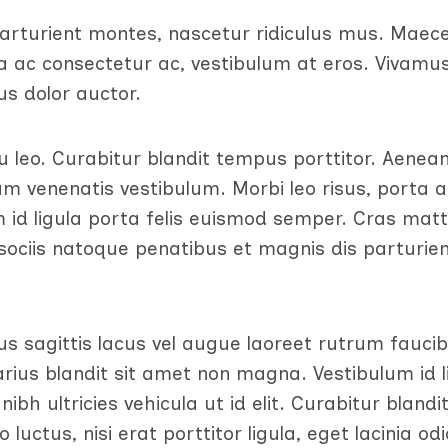
arturient montes, nascetur ridiculus mus. Maec
ta ac consectetur ac, vestibulum at eros. Vivamu
us dolor auctor.
eu leo. Curabitur blandit tempus porttitor. Aenea
m venenatis vestibulum. Morbi leo risus, porta a
 id ligula porta felis euismod semper. Cras matt
ociis natoque penatibus et magnis dis parturie
mus sagittis lacus vel augue laoreet rutrum fauci
rius blandit sit amet non magna. Vestibulum id l
ibh ultricies vehicula ut id elit. Curabitur blandi
luctus, nisi erat porttitor ligula, eget lacinia od