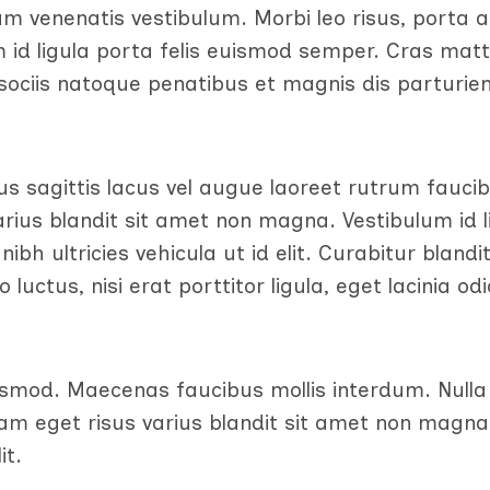
m venenatis vestibulum. Morbi leo risus, porta a
 id ligula porta felis euismod semper. Cras matt
ociis natoque penatibus et magnis dis parturie
mus sagittis lacus vel augue laoreet rutrum fauci
rius blandit sit amet non magna. Vestibulum id l
ibh ultricies vehicula ut id elit. Curabitur blandi
luctus, nisi erat porttitor ligula, eget lacinia od
mod. Maecenas faucibus mollis interdum. Nulla 
iam eget risus varius blandit sit amet non magna
it.