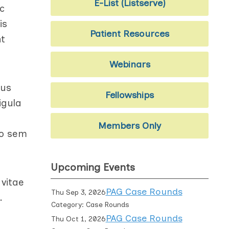
E-List (Listserve)
c
is
Patient Resources
nt
Webinars
bus
Fellowships
igula
t
Members Only
io sem
Upcoming Events
vitae
PAG Case Rounds
Thu Sep 3, 2026
.
Category: Case Rounds
PAG Case Rounds
Thu Oct 1, 2026