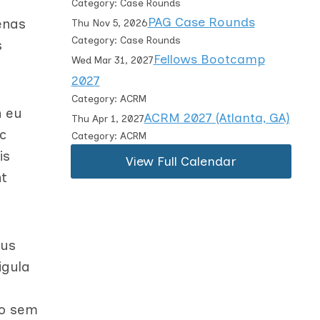
Category: Case Rounds
PAG Case Rounds
enas
Thu Nov 5, 2026
Category: Case Rounds
s
Fellows Bootcamp
Wed Mar 31, 2027
2027
Category: ACRM
n eu
ACRM 2027 (Atlanta, GA)
Thu Apr 1, 2027
c
Category: ACRM
is
View Full Calendar
nt
bus
igula
t
io sem